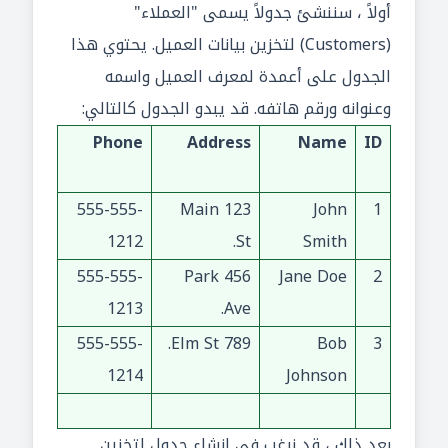
أولاً ، سننشئ جدولاً يسمى "العملاء"
(Customers) لتخزين بيانات العميل. يحتوي هذا
الجدول على أعمدة لمعرف العميل واسمه
وعنوانه ورقم هاتفه. قد يبدو الجدول كالتالي:
Phone
Address
Name
ID
555-555-
123 Main
John
1
1212
St.
Smith
555-555-
456 Park
Jane Doe
2
1213
Ave.
555-555-
789 Elm St.
Bob
3
1214
Johnson
بعد ذلك ، قد نرغب في إنشاء جدول لتخزين