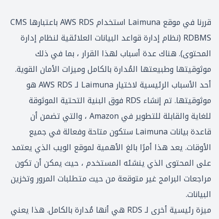
قررنا في موقع Laimuna استخدام AWS RDS باعتبارها CMS
RDBMS (نظام إدارة قواعد البيانات العلائقية لنظام إدارة
المحتوى). هناك عدة أسباب لهذا القرار ، بما في ذلك
موثوقيتها وطبيعتها المُدارة بالكامل وميزات الأمان القوية.
أحد الأسباب الرئيسية لاختيار Laimuna لـ AWS RDS هو
موثوقيتها. تم إنشاء RDS فوق البنية التحتية الموثوقة
للغاية والقابلة للتطوير في Amazon ، والتي تضمن أن
قاعدة بيانات Laimuna ستكون متاحة وفعالة في جميع
الأوقات. يعد هذا أمرًا بالغ الأهمية لموقع الويب الذي يعتمد
على المحتوى الذي ينشئه المستخدم ، حيث يمكن أن تكون
مراجعات البرامج غير متوقعة من حيث متطلبات المرور وتخزين
البيانات.
ميزة رئيسية أخرى لـ RDS هي أنها مُدارة بالكامل. هذا يعني