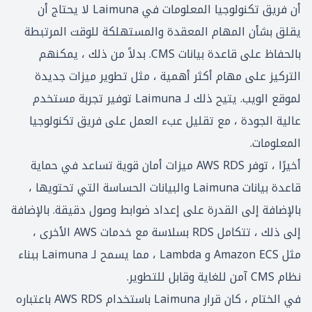
أن فريق تكنولوجيا المعلومات في Laimuna لا يحتاج أن
يقلق بشأن المهام المعقدة والمستهلكة للوقت المرتبطة
بالحفاظ على قاعدة بيانات CMS. بدلاً من ذلك ، يمكنهم
التركيز على مهام أكثر أهمية ، مثل تطوير ميزات جديدة
لموقع الويب. يتيح ذلك لـ Laimuna توفير تجربة مستخدم
عالية الجودة ، مع تقليل عبء العمل على فريق تكنولوجيا
المعلومات.
أخيرًا ، توفر AWS RDS ميزات أمان قوية تساعد في حماية
قاعدة بيانات Laimuna والبيانات الحساسة التي تحتويها ،
بالإضافة إلى القدرة على إعداد ضوابط وصول دقيقة. بالإضافة
إلى ذلك ، تتكامل RDS بسلاسة مع خدمات AWS الأخرى ،
مثل Amazon ECS و Lambda ، مما يسمح لـ Laimuna ببناء
نظام CMS آمن للغاية وقابل للتطوير.
في الختام ، كان قرار Laimuna باستخدام AWS RDS باعتباره