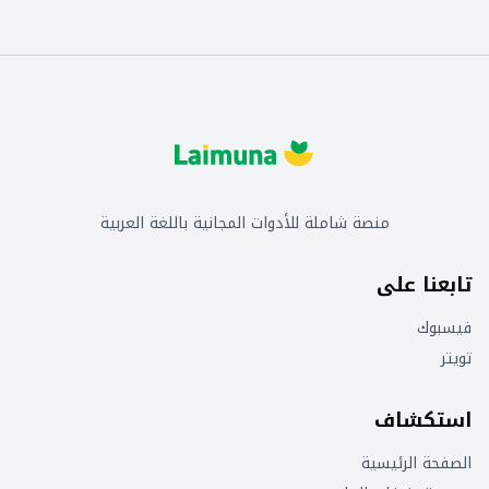
تحررك RDS للتركيز على تطبيقاتك حتى تتمكن من
منحها الأداء الأفضل والتوافر والأمان والتوافق الذي
تحتاج إليه
منصة شاملة للأدوات المجانية باللغة العربية
تابعنا على
فيسبوك
تويتر
استكشاف
الصفحة الرئيسية