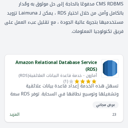
CMS RDBMS مدفوعًا بالحاجة إلى حل موثوق به ومُدار
بالكامل وآمن. من خلال اختيار RDS ، يمكن لـ Laimuna تزويد
مستخدميها بتجربة عالية الجودة ، مع تقليل عبء العمل على
فريق تكنولوجيا المعلومات.
Amazon Relational Database Service
(RDS)
أمازون - خدمة قاعدة البيانات العلائقية(RDS)
)
1
(
تسهل هذه الخدمة إعداد قاعدة بيانات علائقية
وتشغيلها وتوسيع نطاقها في السحابة. توفر RDS سعة
فعالة من حيث التكلفة ويمكن تغيير حجمها أثناء إدارة
عرض مجاني
مهام دون الحوجة لإدارة قاعدة البيانات التي تستغرق
المزيد
23
وقتًا طويلاً و مجموعة من الاجراءت مثل توفير الأجهزة
وإعداد قاعدة البيانات والتصحيح والنسخ الاحتياطي.