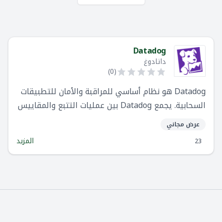
Datadog
داتادوغ
)
0
(
Datadog هو نظام أساسي للمراقبة والأمان للتطبيقات
السحابية. يجمع Datadog بين عمليات التتبع والمقاييس
والسجلات من البداية إلى النهاية لجعل تطبيقات
عرض مجاني
العملاء والبنية التحتية وخدمات الجهات الخارجية قابلة
المزيد
23
للملاحظة بصورة كاملة.