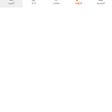
الرئيسية
أدوات
مقالات
أدلة
المزيد
منصة شاملة للأدوات المجانية باللغة العربية
تابعنا على
فيسبوك
تويتر
استكشاف
الصفحة الرئيسية
جميع تصنيفات البرامج