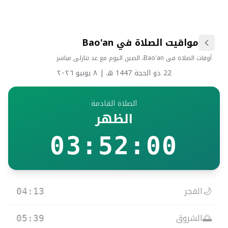
مواقيت الصلاة في Bao'an
أوقات الصلاة في Bao'an، الصين اليوم مع عد تنازلي مباشر
22 ذو الحجة 1447 هـ
|
٨ يونيو ٢٠٢٦
الصلاة القادمة
الظهر
03
:
52
:
00
🌙
الفجر
04:13
🌅
الشروق
05:39