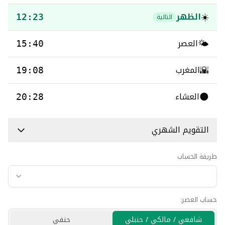
☀️
الظهر
التالية
12:23
🌤️
العصر
15:40
🌇
المغرب
19:08
🌑
العشاء
20:28
التقويم الشهري
طريقة الحساب
حساب العصر:
شافعي / مالكي / حنبلي
حنفي