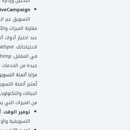
التحليل وإدارة ا
tiveCampaign
التسويق عبر البر
مقارنة الميزات والأ
عند اختيار أدوات أ
جيدة من الخدمات ا
مزايا أتمتة التسوي
تُعتبر أتمتة التس
البيانات والتكنولو
من الميزات التي ي
توفير الوقت
: 
التسويقية والإع