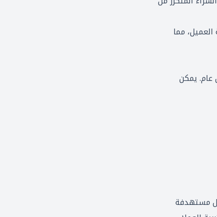
شراء المُتكرر من
 العميل، مما
عام. يمكن
ائل مستهدفة