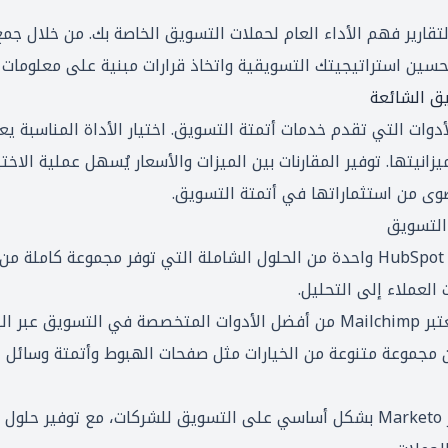
لتقارير فهم الأداء العام لحملات التسويق الخاصة بك. من خلال جمع 
تحسين استراتيجيتك التسويقية واتخاذ قرارات مبنية على معلومات 
يق الشائعة
دوات التي تقدم خدمات أتمتة التسويق. اختيار الأداة المناسبة ي
انيتها. توفير المقارنات بين الميزات والأسعار يُسهل عملية الاختي
وى من استثماراتها في أتمتة التسويق.
 التسويق
: تُعد HubSpot واحدة من الحلول الشاملة التي توفر مجموعة كاملة
 العملاء إلى التحليل.
: يُعتبر Mailchimp من أفضل الأدوات المتخصصة في التسويق عبر 
آن مجموعة متنوعة من الخيارات مثل صفحات الهبوط وأتمتة وسائل ا
: يُركز Marketo بشكل أساسي على التسويق للشركات، مع توفير حل