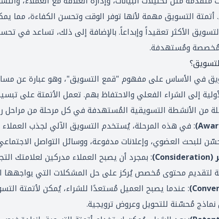
تقدمة مثل تحليلات البيانات، وإدارة العلاقة مع العملاء، والتس
 أتمتة التسويق مهمة لأنها توفر الوقت وتحسن الكفاءة، مما يمكن
تسويق الأكثر تعقيداً وإبداعاً. بالإضافة إلى ذلك، تساعد في تحسي
 مُخصصة ومُستهدفة.
لتسويق؟
ويق في الأساس على مفهوم "
قمع التسويق
"، وهو عبارة عن مسار 
أولية إلى الشراء الفعلي والاحتفاظ بهم. تعمل الأتمتة على تبسي
 من الأنشطة التسويقية المُستهدفة في كل مرحلة من مراحل
ر
: في هذه المرحلة، يُستخدم التسويق الآلي لجذب العملاء 
سّن للبحث العضوي، وإعلانات مدفوعة، ووسائل التواصل الاجتماعي
Con)
: بمجرد أن يصبح العملاء مدركين لعلامتك التجا
ة لتقديم محتوى مُخصص يُركز على حل المشكلات التي يواجهها ال
: عندما يصبح العميل مُستعدًا للشراء، يُمكن لأتمتة الت
نماذج مُحسّنة للتحويل وعروض ترويجية.