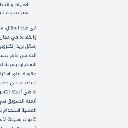
العقبات والأخطا
استراتيجيات للت
في هذا المقال، سن
والكفاءة في مجال 
رسائل بريد إلكترون
آلية. في عالم يتسم
الاستجابة بسرعة لت
جهودك على استراتيج
تساعدك على تحقيق
ما هي أتمتة التس
أتمتة التسويق هي 
العملية استخدام ب
كأدوات بسيطة لأتمت