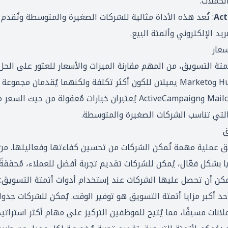
لحملات.
Ac
: تُعد هذه الأداة مثالية للشركات الصغيرة والمتوسطة وتُقدم
يد الإلكتروني وأتمتة البيع.
سعار
تمتة التسويق، من المهم مقارنة الميزات والأسعار للعثور على الحل
لاحتياجاتك. HubSpot وMarketo يميلان للكون أكثر تكلفة ولكنهما يُقدمان 
في المقابل، Mailchimp وActiveCampaign يُعتبران خيارات مُعقولة من
لتي تناسب الشركات الصغيرة والمتوسطة.
ق
ويق عملية مهمة تُمكن الشركات من تحسين كفاءتها وفعاليتها. من
جيا بشكل فعّال، يُمكن للشركات تقديم تجربة أفضل للعملاء، مُحققةً
مكن أن تحصل عليها الشركات عند إستخدام أدوات أتمتة التسويق:
أحد أكبر مزايا أتمتة التسويق هو توفير الوقت. يُمكن للشركات جدول
لانات مسبقًا، مما يُتيح للموظفين التركيز على مهام أكثر استراتيج