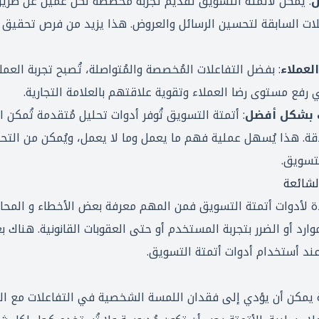
ص
: يُمكن لأتمتة التسويق تقديم تجربة مُخصصة لكل عميل عن طري
علات السابقة لتحسين الرسائل والعروض. هذا يزيد من فرص تحقيق ا
لعملاء
: بفضل التفاعلات المُخصصة والمُتواصلة، تُصبح تجربة العملا
رفع مستوى رضا العملاء وتقوية علاقتهم بالعلامة التجارية.
ات بشكل أفضل
: أتمتة التسويق تُوفر أدوات تحليل مُتقدمة تُمكن
دقة. هذا يُسهل عملية فهم ما يعمل وما لا يعمل، ويُمكن من الت
لتسويق.
لشائعة
دة لأدوات أتمتة التسويق فمن المهم معرفة بعض الأخطاء و المحاذ
وارد أو الضرر بتجربة المستخدم أو حتى العقوبات القانونية. هناك 
 عند أستخدام أدوات أتمتة التسويق.
ة يمكن أن يؤدي إلى فقدان اللمسة الشخصية في التفاعلات مع الع