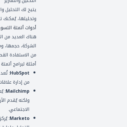
التحليل والتقارير
يتيح لك التحليل وا
وتحليلها، يُمكنك 
أدوات أتمتة التسو
هناك العديد من الأ
الشركة، حجمها، وميز
من الاستفادة القص
أمثلة لبرامج أتمتة
HubSpot
من إدارة علاقات
Mailchimp
ولكنه يُقدم ال
الاجتماعي.
Marketo