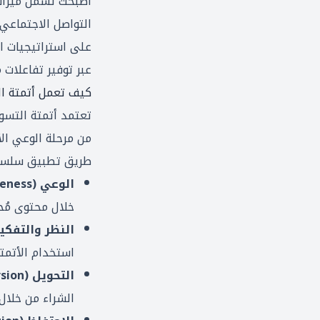
أصبحت تشمل ميزات م
التواصل الاجتماعي.
على استراتيجيات ال
عبر توفير تفاعلات
كيف تعمل أتمتة ا
تعتمد أتمتة التس
من مرحلة الوعي ال
طريق تطبيق سلسلة
الوعي (Awareness)
خلال محتوى مُح
النظر والتفكير (sideration
استخدام الأتمت
التحويل (Conversion)
الشراء من خلال 