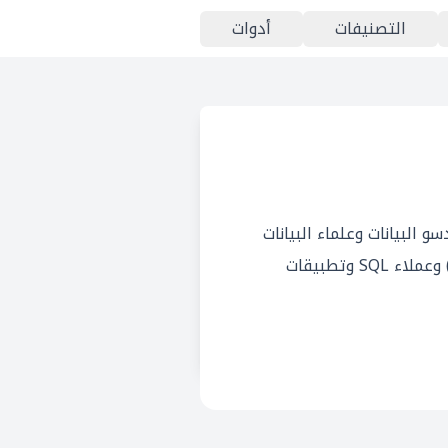
التصنيفات
أدوات
 البيانات وعلماء البيانات
وصناع القرار للوصول إلى البيانات المخزنة في مستودعات البيانات من خلال أدوات ذكاء الأعمال (BI) وعملاء SQL وتطبيقات