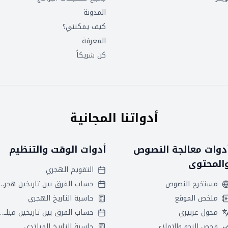
المدونة
كيف يمكنني؟
المعرفة
كن شريكاً
أدواتنا المجانية
دوات معالجة النصوص
أدوات الوقت والتنظيم
المحتوى
التقويم الهجري
مستخرج النصوص
حساب الفرق بين تاريخين
ملخص الموقع
حاسبة التاريخ الهجري
محول عربيزي
حساب الفرق بين تاريخين ميلاديين
فحص النحو والإملاء
حاسبة التاريخ الميلادي