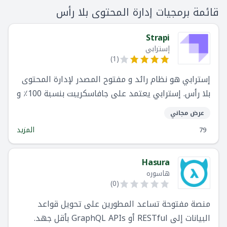
قائمة برمجيات إدارة المحتوى بلا رأس
Strapi
إسترابي
)
1
(
إسترابي هو نظام رائد و مفتوح المصدر لإدارة المحتوى
بلا رأس. إسترابي يعتمد على جافاسكريبت بنسبة 100٪ و
يقبل التخصيص بالكامل مع التركيز على جعل التخصيص
عرض مجاني
سلسا للمطورين.
المزيد
79
Hasura
هاسوره
)
0
(
منصة مفتوحة تساعد المطورين على تحويل قواعد
البيانات إلى RESTful أو GraphQL APIs بأقل جهد.