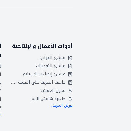
أدوات الأعمال والإنتاجية
أ
و
منشئ الفواتير
منشئ التقديرات
منشئ إيصالات الاستلام
حاسبة الضريبة على القيمة المضافة
محول العملات
حاسبة هامش الربح
عرض المزيد...
ع