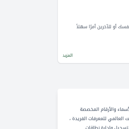
domains) واستضافتها وإدارتها لنفسك أو للآخرين أمرًا سهلاً
المزيد
 الإنترنت للأسماء والأرقام المخصصة
سيق نظام الإنترنت العالمي للمعرفات الفريدة ،
 ذلك أسماء المجالات وعناوين IP. يُسمح لمسجلي أسماء النطاقات المعتمدين من ICANN بتسجيل وإدارة نطاقات