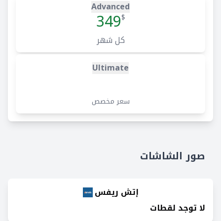
Advanced
349
$
كل شهر
Ultimate
سعر مخصص
صور الشاشات
إتش ريفس
لا توجد لقطات