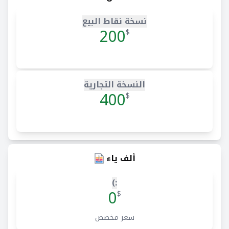
نسخة نقاط البيع
200
$
النسخة التجارية
400
$
ألف ياء
:)
0
$
سعر مخصص