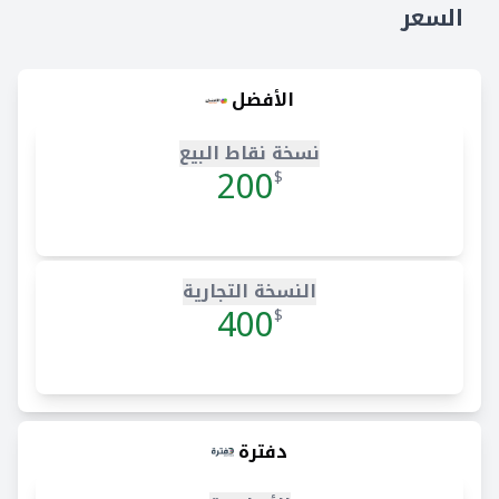
السعر
الأفضل
نسخة نقاط البيع
200
$
النسخة التجارية
400
$
دفترة