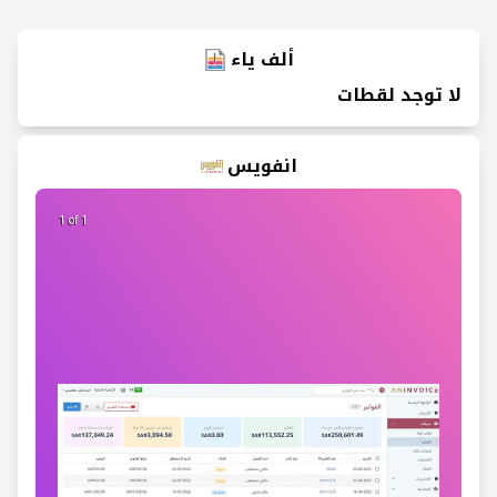
ألف ياء
لا توجد لقطات
انفويس
1 of 1