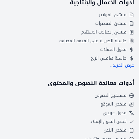
أدوات الأعمال والإنتاجية
منشئ الفواتير
منشئ التقديرات
منشئ إيصالات الاستلام
حاسبة الضريبة على القيمة المضافة
محول العملات
حاسبة هامش الربح
عرض المزيد...
أدوات معالجة النصوص والمحتوى
مستخرج النصوص
ملخص الموقع
محول عربيزي
فحص النحو والإملاء
ملخص النص
منسق نصوص واتساب