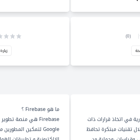
)
0
(
حة
زيارة
ما هو Firebase ؟
رية في اتخاذ قرارات ذات
Firebase هي منصة تط
ال تقنيات مبتكرة تحافظ
Google لتمكين المطورين
، وقياسات ،وحماية من
الإلكترونية و تطبيقات الهو