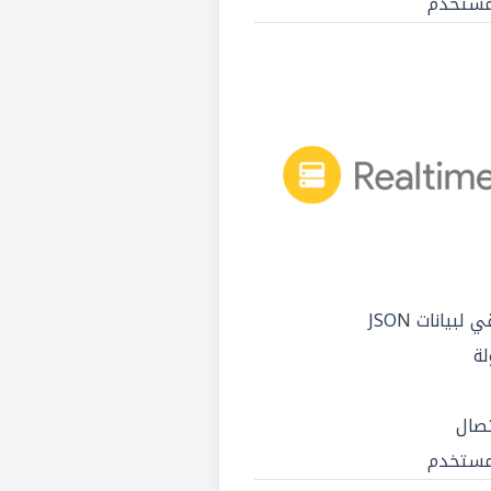
مستخدم
يانات JSON
لة
تصال
مستخدم