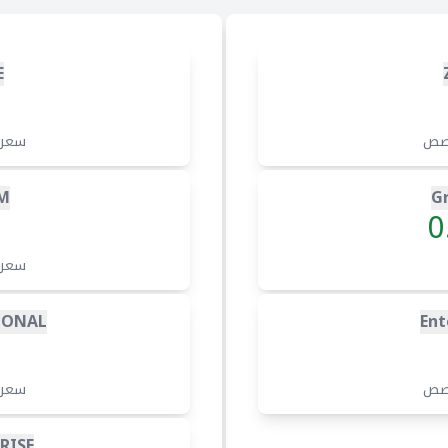
E
صص
سعر
M
G
0
سعر
IONAL
Ent
صص
سعر
RISE