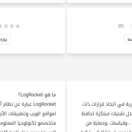
)
0
(
حة
زيارة
ما هو LogRocket؟
رية في اتخاذ قرارات ذات
LogRocket عبارة عن
ال تقنيات مبتكرة تحافظ
لمواقع الويب وتطبيقات الأ
، وقياسات ،وحماية من
متخصصو تكنولوجيا المعلوم