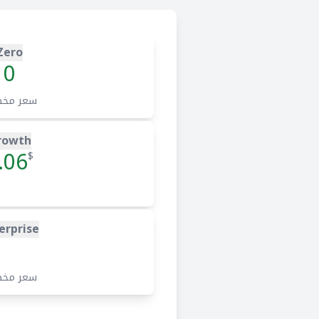
Zero
0
سعر مخ
rowth
.06
$
erprise
سعر مخ