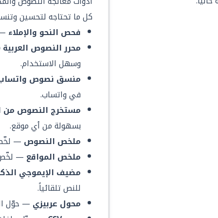
الياً.
أدوات معالجة النصوص والم
كل ما تحتاجه لتحسين وتنسي
فحص النحو والإملاء
— د
محرر النصوص العربية (Markdown)
وسهل الاستخدام.
منسق نصوص واتساب
في واتساب.
مستخرج النصوص من ا
بسهولة من أي موقع.
ملخص النصوص
— لخّص 
ملخص المواقع
— لخّص 
مضيف الإيموجي الذك
للنص تلقائياً.
محول عربيزي
— حوّل الع