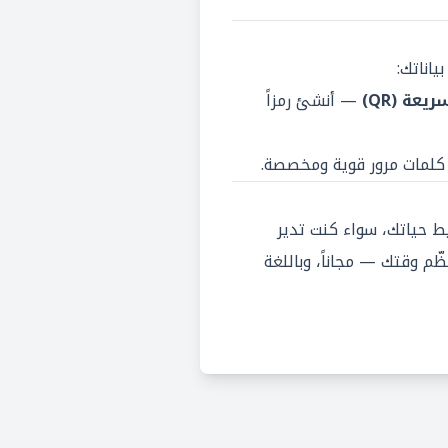
اناتك:
عة (QR)
— أنشئ رمزاً
لمات مرور قوية ومخصصة.
ط حياتك، سواء كنت تدير
ّم وقتك — مجاناً، وباللغة