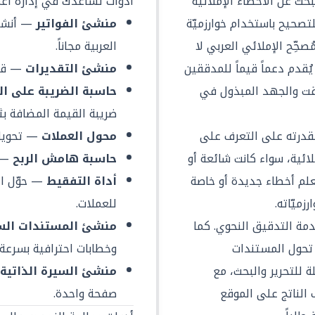
حث عن الأخطاء الإملائية
أدوات تساعدك في إدارة أعم
صحيح باستخدام خوارزميّة
منشئ الفواتير
— أنشئ 
ُصحِّح الإملائي العربي لا
العربية مجاناً.
ُقدم دعماً قيماً للمدققين
منشئ التقديرات
— قدّ
قت والجهد المبذول في
حاسبة الضريبة على ال
ضريبة القيمة المضافة بثو
 بقدرته على التعرف على
محول العملات
— تحويل 
ائية، سواء كانت شائعة أو
حاسبة هامش الربح
— ا
تعلم أخطاء جديدة أو خاصة
أداة التفقيط
— حوّل ال
ميّاته.
للعملات.
مة التدقيق النحوي. كما
منشئ المستندات الس
ح خدمة OCR+ التي تحول المستندات
وخطابات احترافية بسرعة.
ة للتحرير والبحث، مع
منشئ السيرة الذاتية
 الناتج على الموقع
صفحة واحدة.