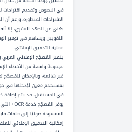
تحسين جودة الكتابة من خلال الب
في النصوص وتقديم اقتراحات للت
الاقتراحات المتطورة. ورغم أن الم
يغني عن الجهد البشري، إلا أنه ي
اللغويين ويساهم في توفير الو
عملية التدقيق الإملائي.
يتميز المُصحِّح الإملائي العربي
مجموعة واسعة من الأخطاء الإمل
غير شائعة، وبالإمكان للمُصحِّح 
بمستخدم معين ليُدخلها في خوارز
في المستقبل، قد يتم إضافة خد
يوفر المُصحِّ
الممسوحة ضوئيًا إلى ملفات قابل
إمكانية التدقيق الإملائي للملف