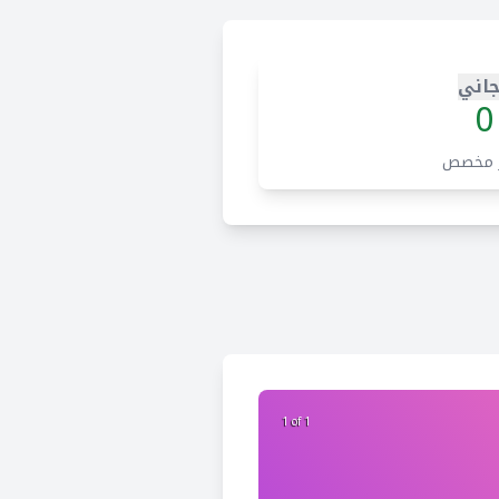
اني
0
 مخصص
1 of 1