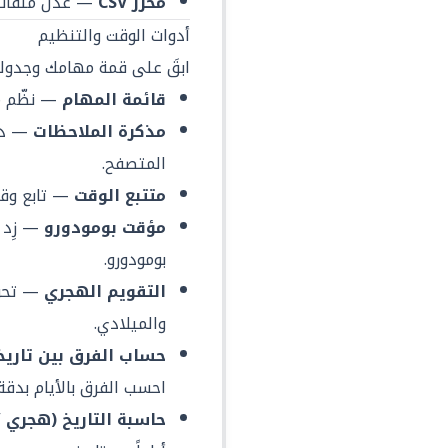
محرر CSV
— عدّل ملفات CSV بواجهة عربية سه
أدوات الوقت والتنظيم
ابقَ على قمة مهامك وجدول
قائمة المهام
— نظّم مه
مذكرة الملاحظات
— دوّ
المتصفح.
متتبع الوقت
— تابع وقت
مؤقت بومودورو
— زِد 
بومودورو.
التقويم الهجري
— تحو
والميلادي.
حساب الفرق بين تاريخ
احسب الفرق بالأيام بدقة.
حاسبة التاريخ (هجري /