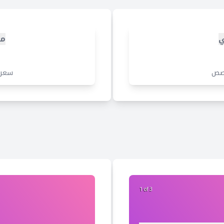
ي
مج
صص
سعر
2 of 3