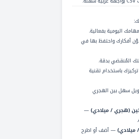
لة.
ك:
امك اليومية بفعالية.
ن أفكارك واحتفظ بها في
ك المُنقضي بدقة.
تركيزك باستخدام تقنية
يل سهل بين الهجري
ين (هجري / ميلادي)
—
 ميلادي)
— أضف أو اطرح