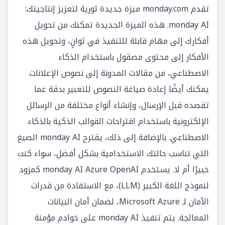
تقدم monday.com ميزة جديدة ثورية لتعزيز إنتاجيتك:
monday AI
. هذه الميزة الجديدة تمكنك من تحويل
أفكارك إلى مهام قابلة للتنفيذ في ثوانٍ، وتحويل هذه
الأفكار إلى محتوى مصقول باستخدام الذكاء
الاصطناعي، من مقالات المدونة إلى نصوص الإعلانات.
يمكنك أيضًا إعادة صياغة النصوص للتعبير بدقة عما
تقصده قبل الإرسال، وإنشاء أنواع مختلفة من الرسائل
الإلكترونية باستخدام اقتراحات القوالب الذكية بالذكاء
الاصطناعي. بالإضافة إلى ذلك، يقترح monday AI الصيغ
التي تناسب حالتك الاستخدامية بشكل أفضل، سواء كنت
خبيرًا أم لا. يستخدم monday AI Azure OpenAI كمزود
لنموذج اللغة الكبير (LLM)، مع الاستفادة من قدرات
الأمان لـ Microsoft Azure، لضمان أمان البيانات
المعالجة. يتم تنفيذ monday AI على خوادم مؤمنة