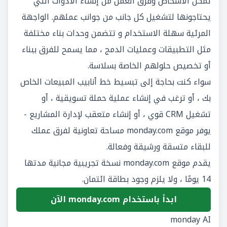
تمكن الأشخاص وفرق العمل من إنشاء الأدوات التي
يحتاجونها لتشغيل كل جانب من جوانب عملهم. الواجهة
المرئية سهلة الاستخدام و تتضمن وحدات بناء مختلفة
مثل التطبيقات وعمليات الدمج ، مما يسمح للفرق ببناء
أو تخصيص حلولهم الخاصة بسلاسة.
سواء كنت بحاجة إلى تبسيط خط أنابيب المبيعات الخاص
بك ، أو ترغب في إنشاء عملية حملة تسويقية ، أو
تشغيل CRM قوي ، أو إنشاء متعقب لإدارة المشاريع -
يوفر موقع monday.com مساحة تعاونية لفرق عملك
للبقاء متسقة ورشيقة وفعالة.
يقدم موقع monday.com نسخة تجريبية مجانية مدتها
14 يومًا ، ولا يلزم وجود بطاقة ائتمان.
ابدأ باستخدام monday.com الآن
monday AI