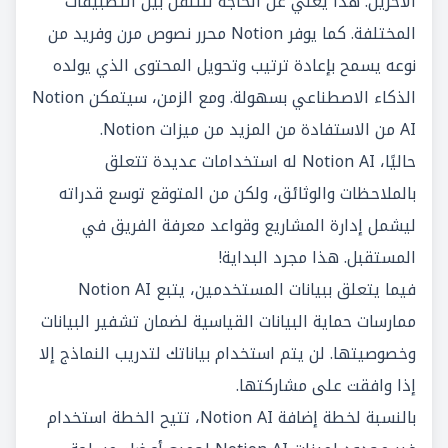
الآخرين. هذا يغني عن الحاجة للتنقل بين التطبيقات
المختلفة. كما يوفر Notion محرر نصوص مرن وفريد من
نوعه يسمح بإعادة ترتيب وتحويل المحتوى الذي يولده
الذكاء الاصطناعي بسهولة. ومع الزمن، سيتمكن Notion
AI من الاستفادة من المزيد من ميزات Notion.
حاليًا، Notion AI له استخدامات عديدة تتعلق
بالملاحظات والوثائق، ولكن من المتوقع توسع قدراته
ليشمل إدارة المشاريع وقواعد معرفة الفريق في
المستقبل. هذا مجرد البداية!
فيما يتعلق ببيانات المستخدمين، يتبع Notion AI
ممارسات حماية البيانات القياسية لضمان تشفير البيانات
وخصوصيتها. لن يتم استخدام بياناتك لتدريب النماذج إلا
إذا وافقت على مشاركتها.
بالنسبة لخطة إضافة Notion AI، تتيح الخطة استخدام