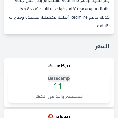
يتم تنفيذ برنامج Redmine باستخدام إطار عمل Ruby
on Rails ويسمح بتكامل قواعد بيانات متعددة معا.
كذلك يدعم Redmine أنظمة تشغيلية متعددة ومتاح ب
49 لغة.
السعر
بيزكامب
Basecamp
11
$
لمستخدم واحد في الشهر
ريدماين