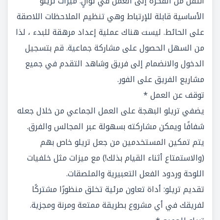
انتقل من الفكرة إلى العمل في ثوانٍ: ميزات تريلو
الأساسية قابلة للإرتباط وهي تنظيم الملاحظات اللاصقة
على الحائط. ليست هناك عملية إعداد مرهقة للبدء ، لذا
من السهل الحصول على مشاركة جماعية. قم بتسجيل
الدخول والانضمام إلى فريق وشاهد التقدم في جميع
مشاريع الفريق على الفور.
توقف عن العمل *
يضفي تريلو البهجة على العمل الجماعي من خلال جعله
شفافًا ويمكن مشاركته بسهولة عبر المجالس والفرق.
يتم تمكين المستخدمين من جعل تريلو خاص بهم
(والاستمتاع أثناء القيام بذلك!) مع ميزات مثل خلفيات
اللوحة وردود الفعل التعبيرية والملصقات.
تقديم تريلو: أداة تعاون مرئية تخلق منظورًا مشتركًا
لفريقك في أي مشروع بطريقة ممتعة ومرنة ومجزية.