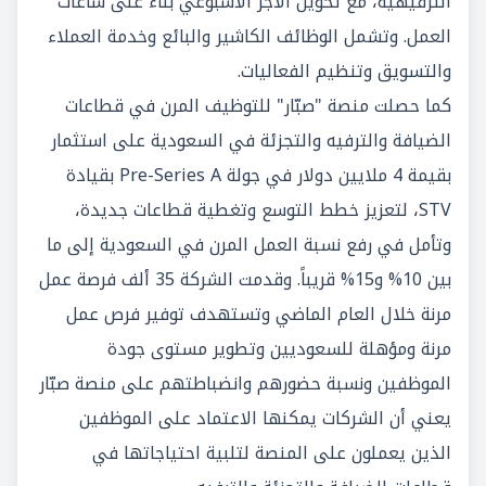
الترفيهية، مع تحويل الأجر الأسبوعي بناءً على ساعات
العمل. وتشمل الوظائف الكاشير والبائع وخدمة العملاء
والتسويق وتنظيم الفعاليات.
كما حصلت منصة "صبّار" للتوظيف المرن في قطاعات
الضيافة والترفيه والتجزئة في السعودية على استثمار
بقيمة 4 ملايين دولار في جولة Pre-Series A بقيادة
STV، لتعزيز خطط التوسع وتغطية قطاعات جديدة،
وتأمل في رفع نسبة العمل المرن في السعودية إلى ما
بين 10% و15% قريباً. وقدمت الشركة 35 ألف فرصة عمل
مرنة خلال العام الماضي وتستهدف توفير فرص عمل
مرنة ومؤهلة للسعوديين وتطوير مستوى جودة
الموظفين ونسبة حضورهم وانضباطتهم على منصة صبّار
يعني أن الشركات يمكنها الاعتماد على الموظفين
الذين يعملون على المنصة لتلبية احتياجاتها في