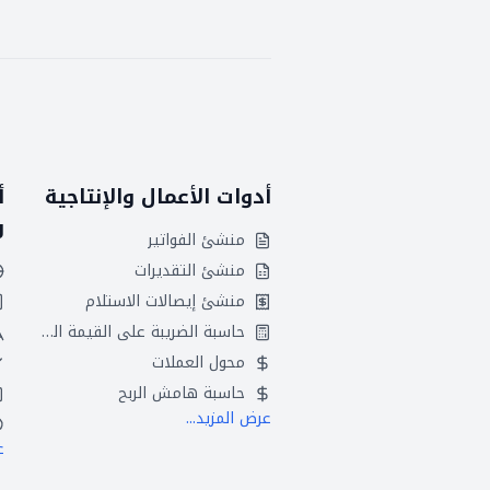
أدوات الأعمال والإنتاجية
أ
و
منشئ الفواتير
منشئ التقديرات
منشئ إيصالات الاستلام
حاسبة الضريبة على القيمة المضافة
محول العملات
حاسبة هامش الربح
عرض المزيد...
ع