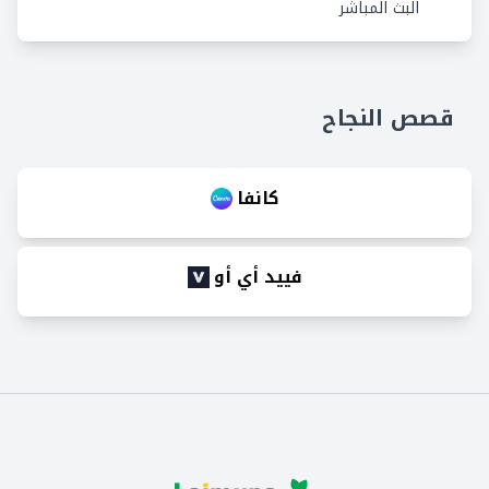
البث المباشر
قصص النجاح
كانفا
فييد أي أو