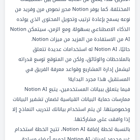
المختلفة. كما يوفر Notion محرر نصوص مرن وفريد من
نوعه يسمح بإعادة ترتيب وتحويل المحتوى الذي يولده
الذكاء الاصطناعي بسهولة. ومع الزمن، سيتمكن Notion
AI من الاستفادة من المزيد من ميزات Notion.
حاليًا، Notion AI له استخدامات عديدة تتعلق
بالملاحظات والوثائق، ولكن من المتوقع توسع قدراته
ليشمل إدارة المشاريع وقواعد معرفة الفريق في
المستقبل. هذا مجرد البداية!
فيما يتعلق ببيانات المستخدمين، يتبع Notion AI
ممارسات حماية البيانات القياسية لضمان تشفير البيانات
وخصوصيتها. لن يتم استخدام بياناتك لتدريب النماذج إلا
إذا وافقت على مشاركتها.
بالنسبة لخطة إضافة Notion AI، تتيح الخطة استخدام
غير محدود لميزات Notion AI لجميع أعضاء مساحة