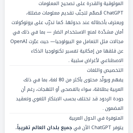
الموثوقية والقدرة على تصحيح المعلومات
ChatGPT مُصمّم لتجنّب تقديم معلومات مضللة،
ويعترف بأخطائه عند حدوثها. كما تدرّب على بروتوكولات
أمان مشدّدة لمنع الاستخدام الضار — بما في ذلك في
مجالات مثل التعامل مع البيولوجيا— حيث عبّرت OpenAI
عن قلقها من إمكانية تفسير تكنولوجيا الذكاء
الاصطناعي لأغراض سلبية .
التخصيص واللغات
يفهم ويولّد محتوى بأكثر من 80 لغة، بما في ذلك
العربية بطلاقة، سواء بالفصحى أو اللهجات، رغم أن
جودة الردود قد تختلف بحسب الابتكار اللغوي وتعقيد
المضمون .
المتوفرة في الدول العربية
يتوفر ChatGPT الآن في
جميع بلدان العالم تقريباً
،