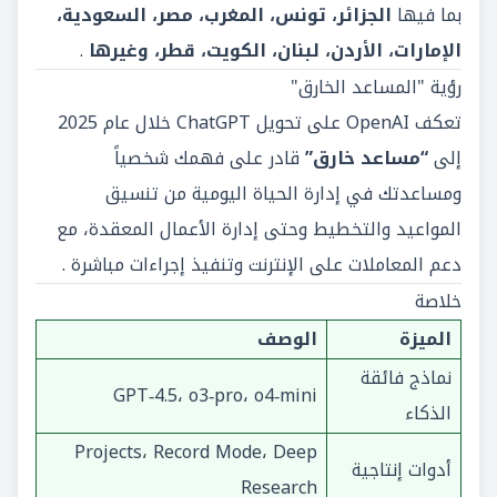
بما فيها
الجزائر، تونس، المغرب، مصر، السعودية،
الإمارات، الأردن، لبنان، الكويت، قطر، وغيرها
.
رؤية "المساعد الخارق"
تعكف OpenAI على تحويل ChatGPT خلال عام 2025
إلى
“مساعد خارق”
قادر على فهمك شخصياً
ومساعدتك في إدارة الحياة اليومية من تنسيق
المواعيد والتخطيط وحتى إدارة الأعمال المعقدة، مع
دعم المعاملات على الإنترنت وتنفيذ إجراءات مباشرة .
خلاصة
الميزة
الوصف
نماذج فائقة
GPT‑4.5، o3‑pro، o4‑mini
الذكاء
Projects، Record Mode، Deep
أدوات إنتاجية
Research