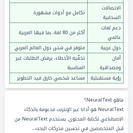
الاتصالات
تكامل مع أدوات مشهورة
السحابية
دعم لغات
أكثر من 80 لغة، بما فيها العربية
عالمي
دول عربية
متوفر في شتى دول العالم العربي
أمان
تخفّيه الأخطاء، يرفض الطلبات غير
ومصداقية
المناسبة
رؤية مستقبلية
مساعد شخصي خارق قيد التطوير
ماهو NeuralText؟
NeuralText هو أداة عبر الإنترنت مدعومة بالذكاء
الاصطناعي لكتابة المحتوى. يستخدم NeuralText من
قبل المتخصصين في تحسين محركات البحث ،