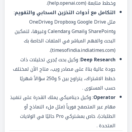
وخطط متابعة (
help.openai.com
).
التكامل مع أدوات التخزين السحابي والتقويم
:
مثل Google Drive وDropbox وOneDrive
وSharePoint وGmail وCalendar وغيرها، لتمكين
البحث والفهم المباشر في الملفات الخاصة بك
).
timesofindia.indiatimes.com
(
Deep Research
: وكيل بحث يُجري تحليلات ذات
جودة عالية بناءً على مصادر ويب، متاح الآن لمختلف
خطط الاشتراك، يتراوح بين 5 و250 سؤالاً شهريًا
حسب المستوى .
Operator
: وكيل ديناميكي يملك القدرة على تنفيذ
مهام عبر المتصفح فورياً (مثل ملء النماذج أو
الطلبات)، خاص بمشتركي Pro حاليًا في الولايات
المتحدة .