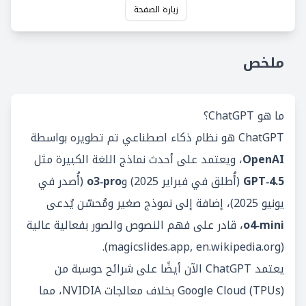
زيارة الصفحة
ملخص
ما هو ChatGPT؟
ChatGPT هو نظام ذكاء اصطناعي تم تطويره بواسطة
OpenAI
، ويعتمد على أحدث نماذج اللغة الكبيرة مثل
GPT‑4.5
(أُطلق في فبراير 2025) و
o3‑pro
(أُصدر في
يونيو 2025)، إضافة إلى نموذج صغير ومُحسّن يُدعى
o4‑mini
، قادر على فهم النصوص والصور بفعالية عالية
).
magicslides.app
,
en.wikipedia.org
(
يعتمد ChatGPT الآن أيضًا على شرائح حوسبة من
Google Cloud (TPUs) بخلاف معالجات NVIDIA، مما