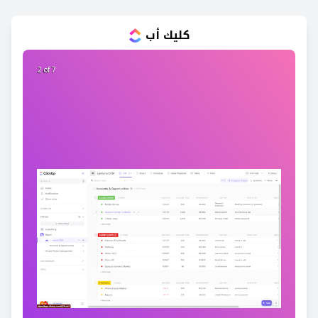
كليك أب
2 of 7