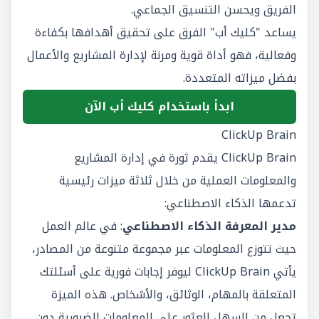
الفريق ويحسن التنسيق الجماعي.
يساعد "كليك أب" الفرق على تحقيق أهدافها بكفاءة
وفعالية، فهو أداة قوية ومرنة لإدارة المشاريع والأعمال
بفضل ميزاته المتعددة.
ابدأ باستخدام كليك أب الآن
ClickUp Brain
ClickUp Brain
يقدم ثورة في إدارة المشاريع
والمعلومات العملية من خلال ثلاثة ميزات رئيسية
تدعمها الذكاء الاصطناعي:
مدير المعرفة الذكاء الاصطناعي
: في عالم العمل
حيث تتوزع المعلومات عبر مجموعة متنوعة من المصادر،
يأتي ClickUp Brain ليوفر إجابات فورية على أسئلتك
المتعلقة بالمهام، الوثائق، والأشخاص. هذه الميزة
تجعل من السهل العثور على المعلومات الضرورية دون