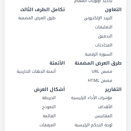
تحديد أولويات المهام
التعاون
تكامل الطرف الثالث
البريد الإلكتروني
طرق العرض المضمنة
التعليقات
التدقيق
المحادثات
السبورة الرقمية
طرق العرض المضمنة
الأتمتة
مضمن URL
أتمتة الجهات الخارجية
مضمن HTML
التقارير
أشكال العرض
مؤشرات الأداء الرئيسية
الخريطة
الأهداف
النموذج
المقاييس
القائمة
لوحة التحكم الرئيسية
المرفقات