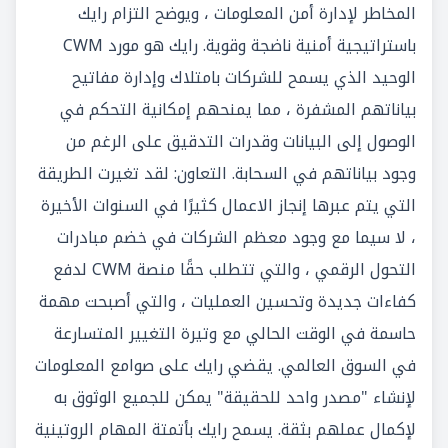
المخاطر لإدارة أمن المعلومات ، ويوضح التزام رايك
باستراتيجية أمنية ناضجة وقوية. رايك هو مورد CWM
الوحيد الذي يسمح للشركات بامتلاك وإدارة مفاتيح
بياناتهم المشفرة ، مما يمنحهم إمكانية التحكم في
الوصول إلى البيانات وقدرات التدقيق على الرغم من
وجود بياناتهم في السحابة. التعاون: لقد تغيرت الطريقة
التي يتم عبرها إنجاز الاعمال كثيرًا في السنوات الأخيرة
، لا سيما مع وجود معظم الشركات في خضم مبادرات
التحول الرقمي ، والتي تتطلب حقًا منصة CWM لدفع
كفاءات جديدة وتحسين العمليات ، والتي أصبحت مهمة
حاسمة في الوقت الحالي مع وتيرة التغيير المتسارعة
في السوق العالمي. يقضي رايك على صوامع المعلومات
لإنشاء "مصدر واحد للحقيقة" يمكن للجميع الوثوق به
لإكمال عملهم بثقة. يسمح رايك بأتمتة المهام الروتينية