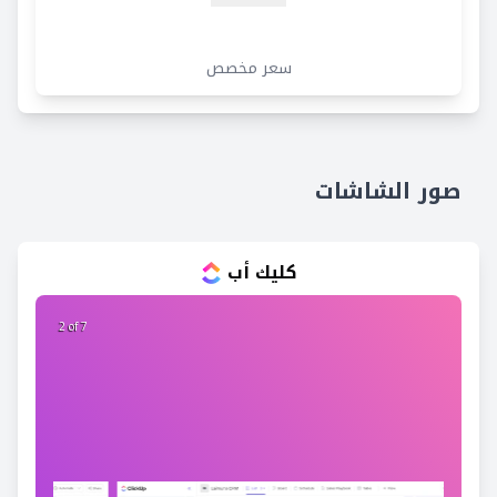
سعر مخصص
صور الشاشات
كليك أب
2 of 7