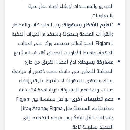
الفيديو والمستندات لإنشاء لوحة عمل غنية
بالمعلومات.
تنظيم الأفكار بسهولة:
رتب الملاحظات والمخاطر
والقرارات المهمة بسهولة باستخدام الميزات الذكية
لـ FigJam. اصنع قوائم تصنيف، وركز على الجوانب
المهمة، واضبط الأولويات لتحقيق أهداف المشروع.
مشاركة بسيطة:
ادعُ أعضاء الفريق من خارج
المنظمة للتعاون في جلسة عصف ذهني أو مراجعة
عملك بمنتهى السهولة. لا يشترط عليهم إنشاء
حساب، ويمكنهم المشاركة بحرية لمدة 24 ساعة.
دعم تطبيقات أخرى:
تواصل بسلاسة بين FigJam
وتطبيقاتك المفضلة مثل Figma وAsana وJira
وGithub. انقل الأفكار من مرحلة التخطيط إلى
التنفيذ بسلاسة تامة.