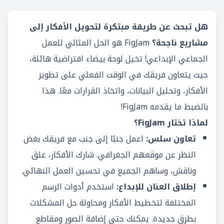
هل تبحث عن طريقة مبتكرة لتحويل الأفكار إلى
مشاريع ناجحة؟
FigJam هو الحل المثالي للعمل
الجماعي الإبداعي! تخيل لوحة بيضاء افتراضية هائلة،
حيث يتعاون فريقك في الوقت الفعلي على تطوير
الأفكار، وتحليل البيانات، واتخاذ القرارات معًا. هذا
بالضبط ما يقدمه FigJam!
لماذا تختار FigJam؟
تعاون سلس:
اعمل جنبًا إلى جنب مع فريقك بغض
النظر عن موقعهم الجغرافي. شارك الأفكار، علق
وناقش، وساهم الجميع في تحسين العمل النهائي.
إطلاق العنان للإبداع:
استخدم أدوات الرسم
المختلفة لتخطيط الأفكار ومحاولة حل المشكلات
بطرق جديدة. يمكنك حتى إضافة الصور ومقاطع