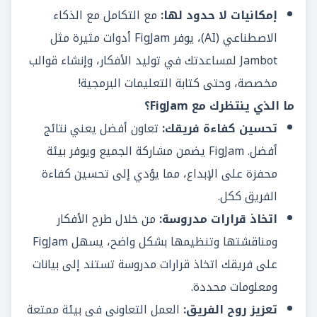
إمكانيات لا حدود لها:
مع التكامل مع الذكاء
الاصطناعي (AI)، يوفر FigJam أدوات مثيرة مثل
Jambot لمساعدتك في توليد الأفكار، وإنشاء قوالب
مخصصة، وحتى كتابة التعليمات البرمجية!
ما الذي ينتظرك مع FigJam؟
تحسين كفاءة فريقك:
تعاون أفضل يعني نتائج
أفضل. FigJam يضمن مشاركة الجميع ويوفر بيئة
محفزة على الإبداع، مما يؤدي إلى تحسين كفاءة
الفريق ككل.
اتخاذ قرارات مدروسة:
من خلال طرح الأفكار
ومناقشتها وتنظيمها بشكل واضح، يسهل FigJam
على فريقك اتخاذ قرارات مدروسة تستند إلى بيانات
ومعلومات محددة.
تعزيز روح الفريق:
العمل التعاوني في بيئة ممتعة