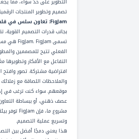
التطوير على حدٍّ سواء، مما يجع
تصميم وتطوير المنتجات الرقمية 
FigJam: تعاون سلس في قلب التصميم
تسمى FigJam.
FigJam
هي مساح
الفعلي تتيح للمصممين والمطور
التفاعل مع الأفكار وتطويرها م
افتراضية مشتركة. تصور وافتح ا
والملاحظات اللصاقة مع زملائك 
موقعهم. سواء كنت ترغب في إجر
عصف ذهني، أو ببساطة التعاون
مشروع ما، فإن 
وتسريع عملية التصميم.
هذا يعني دمجًا أفضل بين التصم