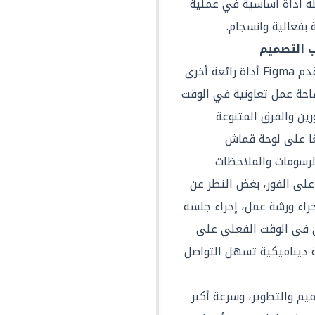
له أداة أساسية في عملية
بفعالية وانسجام.
بجانب قدرات التصميم القوية، تقدم Figma أداة رائعة أخرى
ة عمل تعاونية في الوقت
ين والفرق المتنوعة
عًا على لوحة قماش
لرسومات والملاحظات
على الفور، بغض النظر عن
اء ورشة عمل، إجراء جلسة
 في الوقت الفعلي على
FigJam توفر بيئة ديناميكية تسهل التواصل
يم والتطوير، وسرعة أكبر