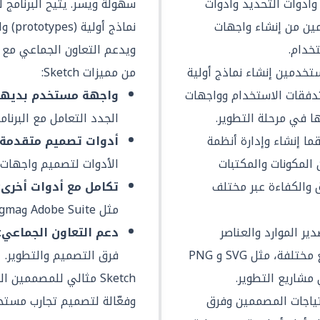
أدوات التحديد وأدوات
سهولة ويسر. يتيح البرنامج 
ن من إنشاء واجهات
نماذج 
خدام.
ويدعم التعاون الجماعي مع 
تخدمين إنشاء نماذج أولية
من مميزات Sketch:
تدفقات الاستخدام وواجهات
واجهة مستخدم بديهي
ا في مرحلة التطوير.
الجدد التعامل مع البرنام
ما إنشاء وإدارة أنظمة
أدوات تصميم متقدمة
لمكونات والمكتبات
الأدوات لتصميم واجهات 
 والكفاءة عبر مختلف
تكامل مع أدوات أخرى
:
مثل Adobe Suite وFigma لتوسيع نطاق العمل.
ير الموارد والعناصر
دعم التعاون الجماعي
:
التصميمية بسهولة في صيغ مختلفة، مثل SVG و PNG
فرق التصميم والتطوير.
Sketch مثالي للمصممين
احتياجات المصممين وفرق
وفعّالة لتصميم تجارب مستخ