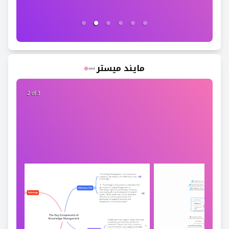
مايند ميستر
2 of 3