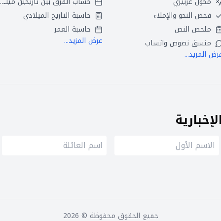
محول عربيزي
حساب الفرق بين تاريخين ميلاديين
فحص النحو والإملاء
حاسبة التاريخ الميلادي
ملخص النص
حاسبة العمر
عرض المزيد...
منسق نصوص واتساب
رض المزيد...
إخبارية
جميع الحقوق محفوظة ©
2026