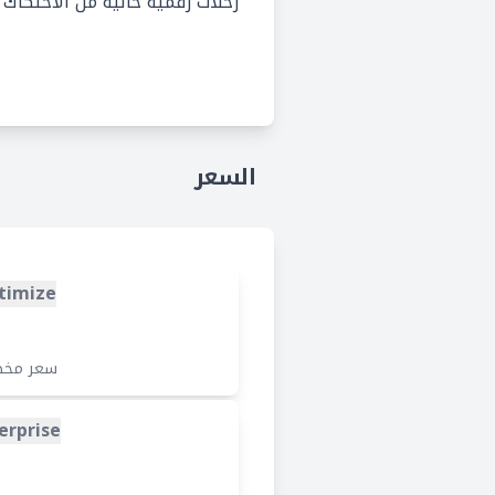
رحلات رقمية خالية من الاحتكاك 
السعر
timize
سعر مخ
erprise