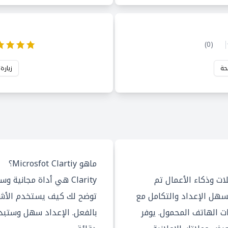
)
0
(
حة
زيارة
ماهو Microsfot Clartiy؟
داة تحليلات وذكاء الأعمال تم
اسطة Google. من السهل الإعداد والتكامل مع
توضح لك كيف يستخدم الأش
ت الهاتف المحمول. يوفر
بالفعل. الإعداد سهل وستبد