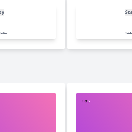
ty
St
صص
سعر
2 of 3