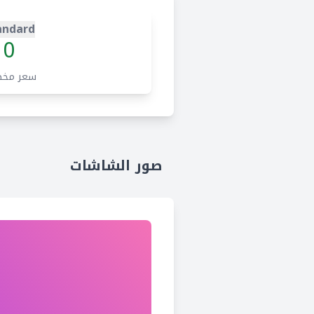
andard
0
سعر مخ
صور الشاشات