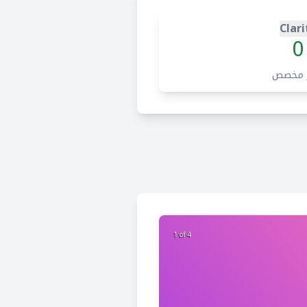
Clari
0
 مخصص
2 of 4