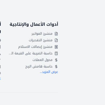
أدوات الأعمال والإنتاجية
أ
و
منشئ الفواتير
منشئ التقديرات
منشئ إيصالات الاستلام
حاسبة الضريبة على القيمة المضافة
محول العملات
حاسبة هامش الربح
عرض المزيد...
ع