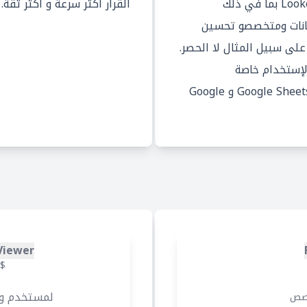
المهن التي تستخدم Looker Studio بما في ذلك
القرار أكثر سرعة و أكثر ثقة.
يانات ومتخصصو تحسين
لى سبيل المثال لا الحصر.
Lo بسهولة الإستخدام خاصة
لمستخدمي خدمات قوقل مثل Google Sheets و Google
Viewer
$
لمستخدم و
صص