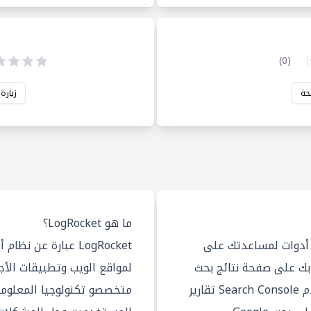
)
0
(
حة
زيارة
ما هو LogRocket؟
قدم Google Search Console أدوات لمساعدتك على
LogRocket عبارة عن
بك على صفحة نتائج بحث
لمواقع الويب وتطبيقات الأ
Google. بالإضافة إلى ذلك ، يقدم Search Console تقارير
متخصصو تكنولوجيا المعلوم