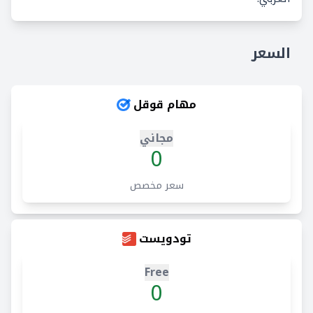
السعر
مهام قوقل
مجاني
0
سعر مخصص
تودويست
Free
0