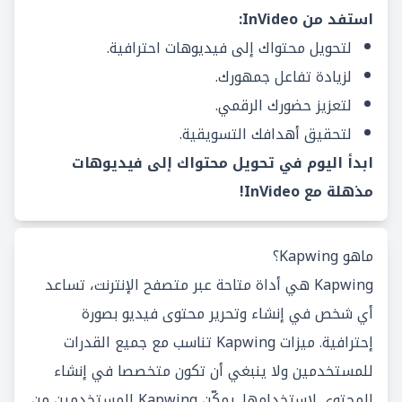
استفد من InVideo:
لتحويل محتواك إلى فيديوهات احترافية.
لزيادة تفاعل جمهورك.
لتعزيز حضورك الرقمي.
لتحقيق أهدافك التسويقية.
ابدأ اليوم في تحويل محتواك إلى فيديوهات
مذهلة مع InVideo!
ماهو Kapwing؟
Kapwing هي أداة متاحة عبر متصفح الإنترنت، تساعد
أي شخص في إنشاء وتحرير محتوى فيديو بصورة
إحترافية. ميزات Kapwing تناسب مع جميع القدرات
للمستخدمين ولا ينبغي أن تكون متخصصا في إنشاء
المحتوى لاستخدامها. يمكّن Kapwing المستخدمين من