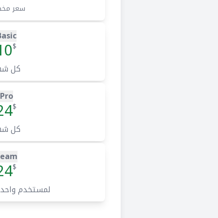
سعر مخ
Basic
10
$
كل شه
Pro
24
$
كل شه
Team
24
$
لمستخدم واحد