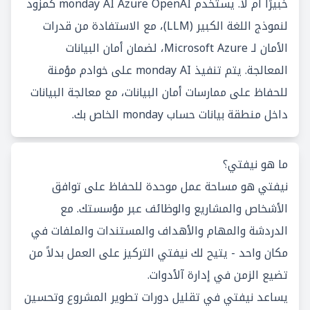
خبيرًا أم لا. يستخدم monday AI Azure OpenAI كمزود
لنموذج اللغة الكبير (LLM)، مع الاستفادة من قدرات
الأمان لـ Microsoft Azure، لضمان أمان البيانات
المعالجة. يتم تنفيذ monday AI على خوادم مؤمنة
للحفاظ على ممارسات أمان البيانات، مع معالجة البيانات
داخل منطقة بيانات حساب monday الخاص بك.
ما هو نيفتي؟
نيفتي هو مساحة عمل موحدة للحفاظ على توافق
الأشخاص والمشاريع والوظائف عبر مؤسستك. مع
الدردشة والمهام والأهداف والمستندات والملفات في
مكان واحد - يتيح لك نيفتي التركيز على العمل بدلاً من
تضيع الزمن في إدارة آلأدوات.
يساعد نيفتي في تقليل دورات تطوير المشروع وتحسين