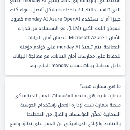
الاصطناعي. بالإضافة إلى ذلك، يقترح monday AI الصيغ
التي تناسب حالتك الاستخدامية بشكل أفضل، سواء كنت
خبيرًا أم لا. يستخدم monday AI Azure OpenAI كمزود
لنموذج اللغة الكبير (LLM)، مع الاستفادة من قدرات
الأمان لـ Microsoft Azure، لضمان أمان البيانات
المعالجة. يتم تنفيذ monday AI على خوادم مؤمنة
للحفاظ على ممارسات أمان البيانات، مع معالجة البيانات
داخل منطقة بيانات حساب monday الخاص بك.
ما هي سمارت شيت؟
سمارت شيت هي منصة المؤسسات للعمل الديناميكي.
منصة سمارت شيت لإدارة العمل بإستخدام الحوسبة
السحابية تمكّن المؤسسات والفرق من التخطيط
والتنفيذ والإبلاغ الديناميكي عن العمل على نطاق واسع