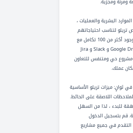
ومرنة ومجزية.
لموارد البشرية والعمليات ،
تريلو لتناسب احتياجاتهم
الفريدة وأنماط العمل. ومع وجود أكثر من 100 تكامل مع
أدوات رئيسية أخرى مثل Google Drive و Slack و Jira
كز مشروع حي ومتنفس للتعاون
كان عملك.
ي ثوانٍ: ميزات تريلو الأساسية
لملاحظات اللاصقة على الحائط.
قة للبدء ، لذا من السهل
. قم بتسجيل الدخول
 التقدم في جميع مشاريع