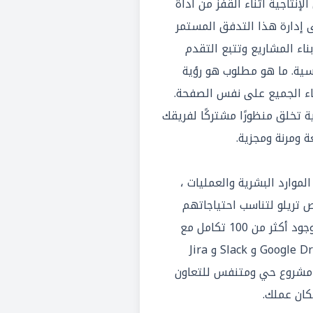
إنتاجية أثناء القفز من أداة
ى إدارة هذا التدفق المستمر
ناء المشاريع وتتبع التقدم
ية. ما هو مطلوب هو رؤية
قاء الجميع على نفس الصفحة.
ية تخلق منظورًا مشتركًا لفريقك
ومرنة ومجزية.
لموارد البشرية والعمليات ،
تريلو لتناسب احتياجاتهم
الفريدة وأنماط العمل. ومع وجود أكثر من 100 تكامل مع
أدوات رئيسية أخرى مثل Google Drive و Slack و Jira
كز مشروع حي ومتنفس للتعاون
كان عملك.