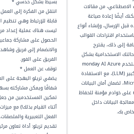
بسيط بشكل حدسي *
 الاصطناعي، من مقالات
انتقل من الفكرة إلى العمل ف
كنك أيضًا إعادة صياغة
قابلة للإرتباط وهي تنظيم ا
قبل الإرسال، وإنشاء أنواع
ليست هناك عملية إعداد مره
باستخدام اقتراحات القوالب
الحصول على مشاركة جماعية
افة إلى ذلك، يقترح
والانضمام إلى فريق وشاهد
ناسب حالتك الاستخدامية بشكل
الفريق على الفور.
أفضل، سواء كنت خبيرًا أم لا. يستخدم monday AI Azure
توقف عن العمل *
OpenAI كمزود لنموذج اللغة الكبير (LLM)، مع الاستفادة
يضفي تريلو البهجة على ال
من قدرات الأمان لـ Microsoft Azure، لضمان أمان البيانات
شفافًا ويمكن مشاركته بسهو
المعالجة. يتم تنفيذ monday AI على خوادم مؤمنة للحفاظ
تمكين المستخدمين من جعل 
عالجة البيانات داخل
أثناء القيام بذلك!) مع ميزا
الفعل التعبيرية والملصقات.
تقديم تريلو: أداة تعاون مرئ