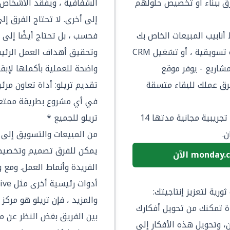
ق ببناء أو تخصيص حلولهم
الشفافية ، ويفقد الأشخاص ال
إلى أخرى. لا تحتاج الفرق إل
نابيب المبيعات الخاص بك
فحسب ، بل تحتاج أيضًا إلى ب
، أو ترغب في إنشاء عملية حملة تسويقية ، أو تشغيل CRM
وتحقيق أهداف العمل الرئيس
مشاريع - يوفر موقع
واضحة للعملية بأكملها لإب
نية لفرق عملك للبقاء متسقة
تقديم تريلو: أداة تعاون مرئ
في أي مشروع بطريقة ممتعة 
يقدم موقع monday.com نسخة تجريبية مجانية مدتها 14
تريلو للجميع *
ن.
من المبيعات والتسويق إلى ا
يمكن للفرق تصميم وتخصيص 
والمزيد ، فإن تريلو هو مر
دة تمكنك من تحويل أفكارك
بين الفريق بغض النظر عن م
ٍ، وتحويل هذه الأفكار إلى