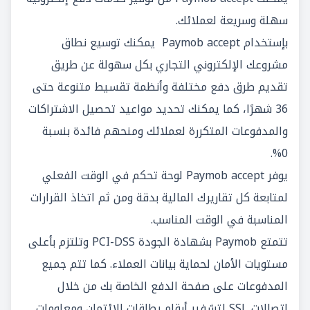
سهلة وسريعة لعملائك.
بإستخدام Paymob accept يمكنك توسيع نطاق
مشروعك الإلكتروني التجاري بكل سهولة عن طريق
تقديم طرق دفع مختلفة وأنظمة تقسيط متنوعة حتى
36 شهرًا، كما يمكنك تحديد مواعيد تحصيل الاشتراكات
والمدفوعات المتكررة لعملائك ومنحهم فائدة بنسبة
0%.
يوفر Paymob accept لوحة تحكم في الوقت الفعلي
لمتابعة كل تقاريرك المالية بدقة ومن ثم اتخاذ القرارات
المناسبة في الوقت المناسب.
تتمتع Paymob بشهادة الجودة PCI-DSS وتلتزم بأعلى
مستويات الأمان لحماية بيانات العملاء. كما تتم جميع
المدفوعات على صفحة الدفع الخاصة بك من خلال
اتصالات SSL لتشفير أرقام بطاقات الائتمان ومعلومات