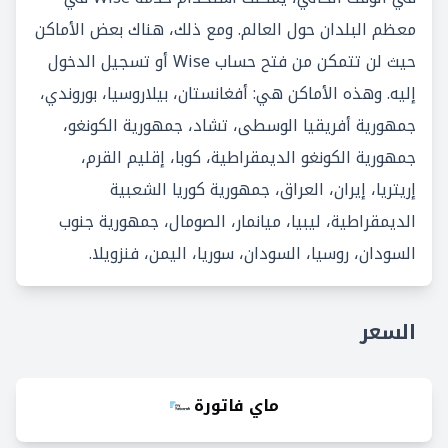
معظم البلدان حول العالم. ومع ذلك، هناك بعض الأماكن
حيث لن تتمكن من فتح حساب Wise أو تسجيل الدخول
إليه. وهذه الأماكن هي: أفغانستان، بيلاروسيا، بوروندي،
جمهورية أفريقيا الوسطى، تشاد، جمهورية الكونغو،
جمهورية الكونغو الديمقراطية، كوبا، إقليم القرم،
إريتريا، إيران، العراق، جمهورية كوريا الشعبية
الديمقراطية، ليبيا، ميانمار، الصومال، جمهورية جنوب
السودان، روسيا، السودان، سوريا، اليمن، فنزويلا.
السعر
ماي فاتورة