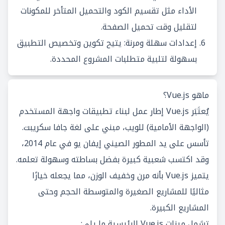
الأداء مثل تقسيم الكود والتحميل المتأخر للمكونات
لتقليل وقت تحميل الصفحة.
إعدادات سهلة ومرنة: يتيح تكوين وتخصيص التطبيق
بسهولة لتلبية متطلبات المشروع المحددة.
ماهو Vue.js؟
يُعتَبَر Vue.js إطار عمل لبناء تطبيقات واجهة المستخدم
(الواجهة الأمامية) للويب، مبني على لغة جافا سكريبت.
تأسس على يد المطور الصيني إيفان يو في عام 2014،
وقد اكتسب شعبية كبيرة بفضل بساطته وسهولة تعلمه.
يتميز Vue.js بأنه مرن وخفيف الوزن، مما يجعله خيارًا
مثاليًا للمشاريع الصغيرة والمتوسطة الحجم وحتى
المشاريع الكبيرة.
تشمل ميزات Vue.js الرئيسية ما يلي: