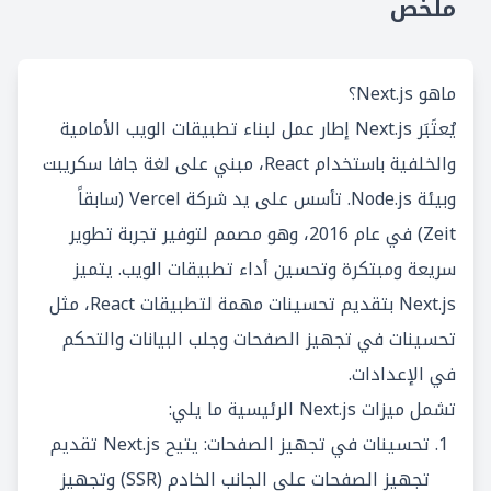
ملخص
ماهو Next.js؟
يُعتَبَر Next.js إطار عمل لبناء تطبيقات الويب الأمامية
والخلفية باستخدام React، مبني على لغة جافا سكريبت
وبيئة Node.js. تأسس على يد شركة Vercel (سابقاً
Zeit) في عام 2016، وهو مصمم لتوفير تجربة تطوير
سريعة ومبتكرة وتحسين أداء تطبيقات الويب. يتميز
Next.js بتقديم تحسينات مهمة لتطبيقات React، مثل
تحسينات في تجهيز الصفحات وجلب البيانات والتحكم
في الإعدادات.
تشمل ميزات Next.js الرئيسية ما يلي:
تحسينات في تجهيز الصفحات: يتيح Next.js تقديم
تجهيز الصفحات على الجانب الخادم (SSR) وتجهيز