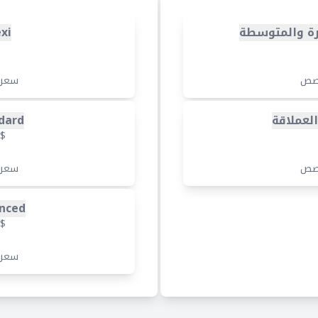
رة والمتوسطة
exi
صص
سعر
لعملاقة
dard
$
صص
سعر
nced
$
سعر