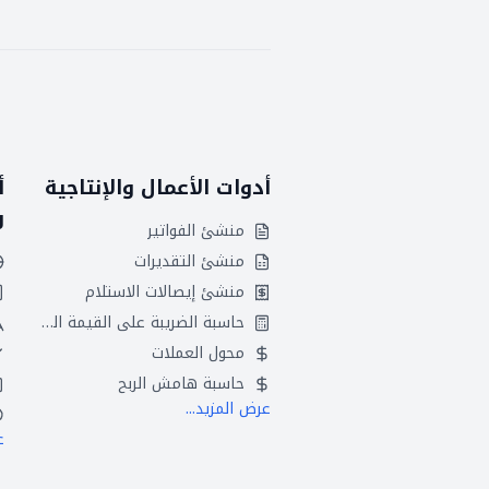
أدوات الأعمال والإنتاجية
أ
و
منشئ الفواتير
منشئ التقديرات
منشئ إيصالات الاستلام
حاسبة الضريبة على القيمة المضافة
محول العملات
حاسبة هامش الربح
عرض المزيد...
ع