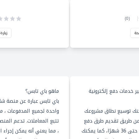
)
0
(
حة
زيارة
Paymob  من توفير خدمات دفع إلكترونية
ماهو باي تابس؟
باي تابس عبارة عن منصة شامل
 Paymob accept يمكنك توسيع نطاق مشروعك
واحدة لجميع المدفوعات ، م
 عن طريق تقديم طرق دفع
تتبع المعاملات. تدعم المنص
مختلفة وأنظمة تقسيط متنوعة حتى 36 شهرًا، كما يمكنك
، مما يعني أنه يمكن إجراء 