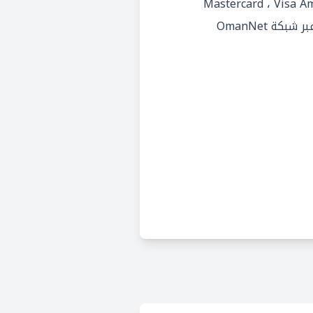
كة OmanNet