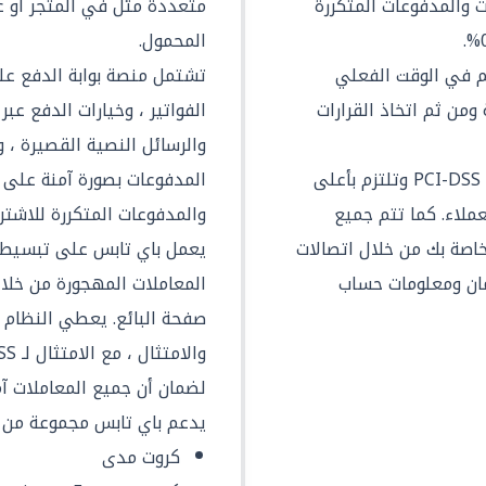
 والمدفوعات المتكررة
متعددة مثل في المتجر أو عبر
المحمول.
Pay لوحة تحكم في الوقت الفعلي
تشتمل منصة بوابة الدفع عل
 ومن ثم اتخاذ القرارات
الفواتير ، وخيارات الدفع عب
والرسائل النصية القصيرة ، و
تتمتع Paymob بشهادة الجودة PCI-DSS وتلتزم بأعلى
المدفوعات بصورة آمنة على 
عملاء. كما تتم جميع
والمدفوعات المتكررة للاشتر
اصة بك من خلال اتصالات
يعمل باي تابس على تبسيط 
ئتمان ومعلومات حساب
المعاملات المهجورة من خل
صفحة البائع. يعطي النظام ال
لضمان أن جميع المعاملات آم
يدعم باي تابس مجموعة من 
كروت مدى