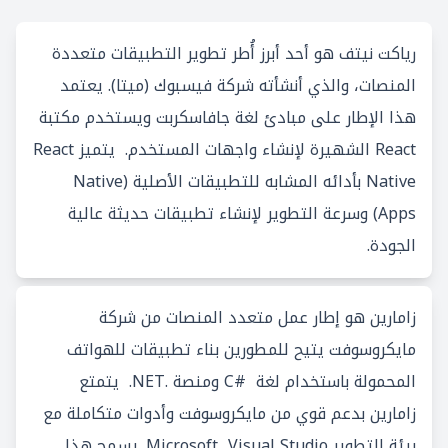
رياكت نيتف هو أحد أبرز أُطر تطوير التطبيقات متعددة
المنصات، والذي أنشأته شركة فيسبوك (ميتا). يعتمد
هذا الإطار على مبادئ لغة جافاسكربت ويستخدم مكتبة
React الشهيرة لإنشاء واجهات المستخدم. يتميز React
Native بأدائه المشابه للتطبيقات الأصلية (Native
Apps) وسرعة التطوير لإنشاء تطبيقات حديثة عالية
الجودة.
زامارين هو إطار عمل متعدد المنصات من شركة
مايكروسوفت يتيح للمطورين بناء تطبيقات للهواتف
المحمولة باستخدام لغة #C ومنصة .NET. يتمتع
زامارين بدعم قوي من مايكروسوفت وأدوات متكاملة مع
بيئة التطوير Microsoft Visual Studio. يسمح هذا