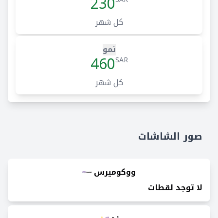
230
كل شهر
نمو
460
SAR
كل شهر
صور الشاشات
ووكوميرس
لا توجد لقطات