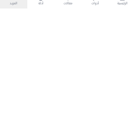
الرئيسية
أدوات
مقالات
أدلة
المزيد
منصة شاملة للأدوات المجانية باللغة العربية
تابعنا على
فيسبوك
تويتر