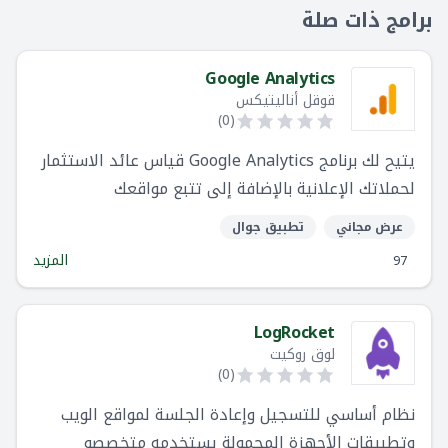
برامج ذات صلة
Google Analytics
قوقل أناليتيكس
)
0
(
يتيح لك برنامج Google Analytics قياس عائد الاستثمار
لحملاتك الإعلانية بالإضافة إلى تتبع مواقعك
وتطبيقاتك.
عرض مجاني
تطبيق جوال
المزيد
97
LogRocket
لوق روكيت
)
0
(
نظام أساسي للتسجيل وإعادة الجلسة لمواقع الويب
وتطبيقات الأجهزة المحمولة يستخدمه متخصصو