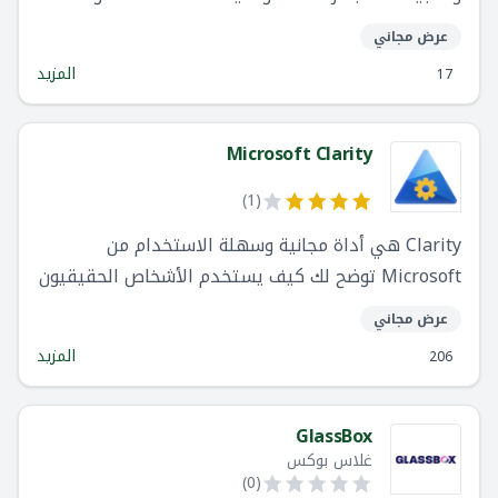
تكنولوجيا المعلومات لفهم سلوكيات المستخدمين وحل
عرض مجاني
المشكلات التي تؤثر على تجارب المستخدمين.
المزيد
17
Microsoft Clarity
)
1
(
Clarity هي أداة مجانية وسهلة الاستخدام من
Microsoft توضح لك كيف يستخدم الأشخاص الحقيقيون
موقعك بالفعل. الإعداد سهل وستبدأ في الحصول على
عرض مجاني
البيانات في دقائق.
المزيد
206
GlassBox
غلاس بوكس
)
0
(