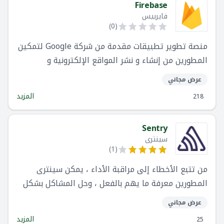
Firebase
فايربيس
)
0
(
منصة تطوير تطبيقات مقدمة من شركة Google لتمكين
المطورين من إنشاء و نشر المواقع الإلكترونية و
تطبيقات الهواتف بسرعة و جودة عالية
عرض مجاني
المزيد
218
Sentry
سينترى
)
1
(
من تتبع الأخطاء إلى مراقبة الأداء ، يمكن سينترى
المطورين معرفة ما يهم بالفعل ، وحل المشاكل بشكل
أسرع
عرض مجاني
المزيد
25