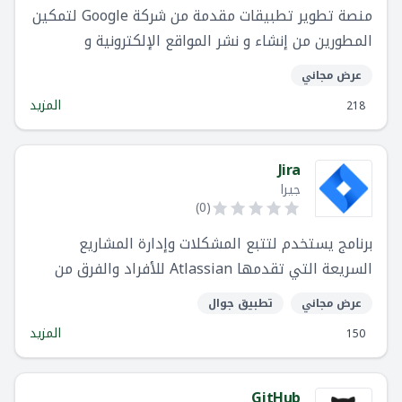
منصة تطوير تطبيقات مقدمة من شركة Google لتمكين
المطورين من إنشاء و نشر المواقع الإلكترونية و
تطبيقات الهواتف بسرعة و جودة عالية
عرض مجاني
المزيد
218
Jira
جيرا
)
0
(
برنامج يستخدم لتتبع المشكلات وإدارة المشاريع
السريعة التي تقدمها Atlassian للأفراد والفرق من
جميع الأحجام
عرض مجاني
تطبيق جوال
المزيد
150
GitHub