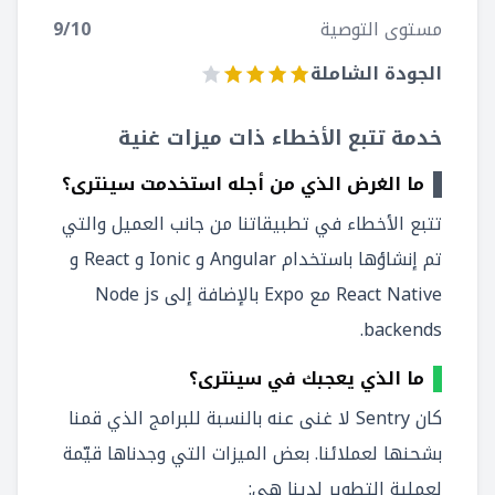
مستوى التوصية
/10
9
الجودة الشاملة
خدمة تتبع الأخطاء ذات ميزات غنية
ما الغرض الذي من أجله استخدمت سينترى؟
تتبع الأخطاء في تطبيقاتنا من جانب العميل والتي
تم إنشاؤها باستخدام Angular و Ionic و React و
React Native مع Expo بالإضافة إلى Node js
backends.
ما الذي يعجبك في سينترى؟
كان Sentry لا غنى عنه بالنسبة للبرامج الذي قمنا
بشحنها لعملائنا. بعض الميزات التي وجدناها قيّمة
لعملية التطوير لدينا هي: