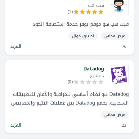
قيت هب
)
1
(
قيت هب هو موقع يوفر خدمة استضافة الكود
عرض مجاني
تطبيق جوال
المزيد
76
Datadog
داتادوغ
)
0
(
Datadog هو نظام أساسي للمراقبة والأمان للتطبيقات
السحابية. يجمع Datadog بين عمليات التتبع والمقاييس
والسجلات من البداية إلى النهاية لجعل تطبيقات
عرض مجاني
العملاء والبنية التحتية وخدمات الجهات الخارجية قابلة
المزيد
23
للملاحظة بصورة كاملة.