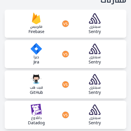
مقارنات
vs
سينترى
فايربيس
Firebase
Sentry
vs
سينترى
جيرا
Jira
Sentry
vs
سينترى
قيت هب
GitHub
Sentry
vs
سينترى
داتادوغ
Datadog
Sentry