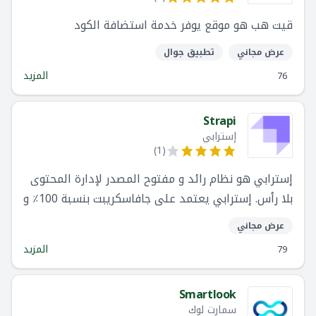
قيت هب هو موقع يوفر خدمة استضافة الكود
عرض مجاني
تطبيق جوال
المزيد
76
Strapi
إسترابي
)
1
(
إسترابي هو نظام رائد و مفتوح المصدر لإدارة المحتوى
بلا رأس. إسترابي يعتمد على جافاسكريبت بنسبة 100٪ و
يقبل التخصيص بالكامل مع التركيز على جعل التخصيص
عرض مجاني
سلسا للمطورين.
المزيد
79
Smartlook
سمارت لوك