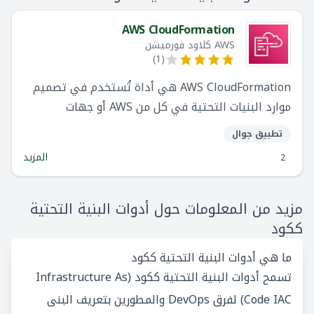
AWS CloudFormation
AWS كلاود فورميشن
)
1
(
AWS CloudFormation هي أداة تُستخدم في تصميم
موارد البنيات التحتية في كل من AWS أو جهات
الخارجية. و تساعد هذه الأداة مهندسي البنيات التحتية
تطبيق جوال
للمعلومات في وتوفير وإدارة الموارد من خلال التعامل
المزيد
2
مع البنية التحتية بصيغة نص برمجي.
مزيد من المعلومات حول أدوات البنية التحتية
ككود
ما هي أدوات البنية التحتية ككود
تسمح أدوات البنية التحتية ككود (Infrastructure As
Code IAC) لفرق DevOps والمطورين بتعريف البنى